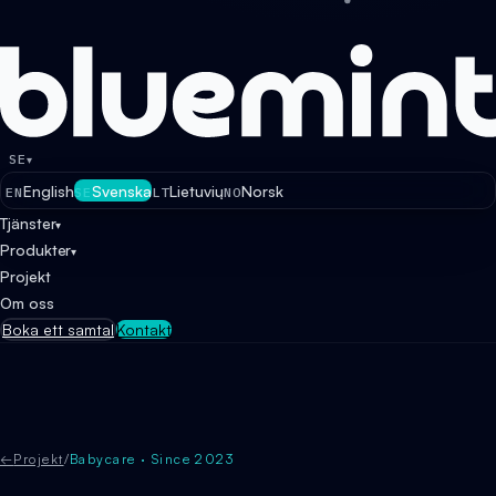
SE
▾
English
Svenska
Lietuvių
Norsk
EN
SE
LT
NO
Tjänster
▾
Produkter
▾
Projekt
Om oss
Boka ett samtal
Kontakt
←
Projekt
/
Babycare · Since 2023