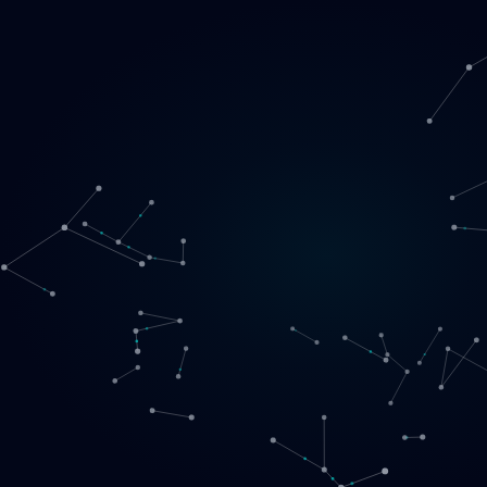
Loading
SE
▾
English
Svenska
Lietuvių
Norsk
EN
SE
LT
NO
Tjänster
▾
Produkter
▾
Projekt
Om oss
Boka ett samtal
Kontakt