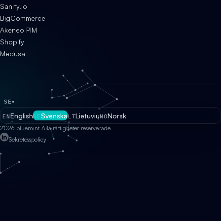
Sanity.io
BigCommerce
Akeneo PIM
Shopify
Medusa
SE
▾
English
Svenska
Lietuvių
Norsk
EN
SE
LT
NO
2026 bluemint Alla rättigheter reserverade
Sekretesspolicy