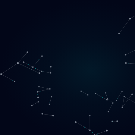
Loading
SE
▾
English
Svenska
Lietuvių
Norsk
EN
SE
LT
NO
Tjänster
▾
Produkter
▾
Projekt
Om oss
Boka ett samtal
Kontakt