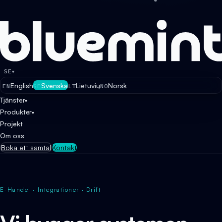
SE
▾
English
Svenska
Lietuvių
Norsk
EN
SE
LT
NO
Tjänster
▾
Produkter
▾
Projekt
Om oss
Boka ett samtal
Kontakt
E-Handel · Integrationer · Drift