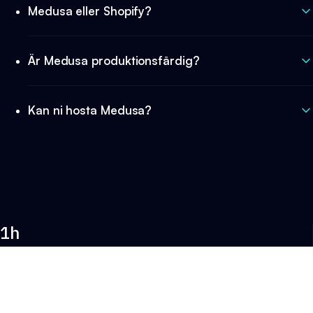
Medusa eller Shopify?
Är Medusa produktionsfärdig?
Kan ni hosta Medusa?
1h
Svarstid
30 min
Introsamtal
3