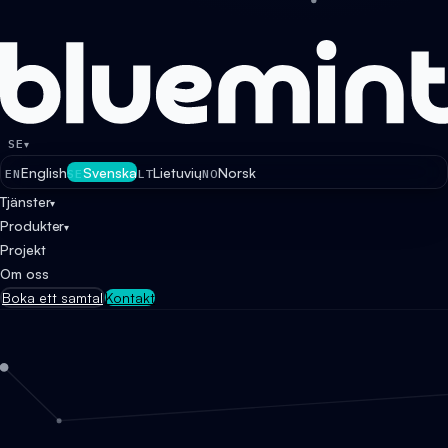
SE
▾
English
Svenska
Lietuvių
Norsk
EN
SE
LT
NO
Tjänster
▾
Produkter
▾
Projekt
Om oss
Boka ett samtal
Kontakt