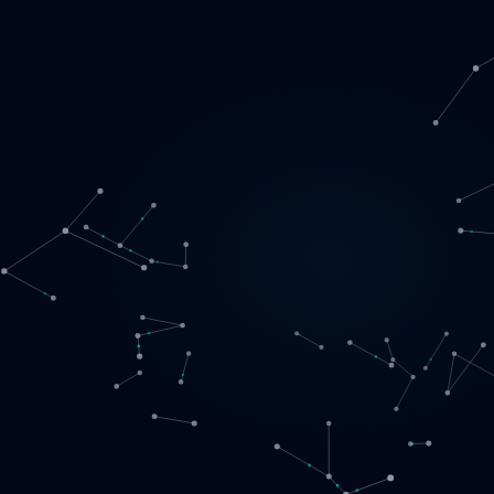
Loading
SE
▾
English
Svenska
Lietuvių
Norsk
EN
SE
LT
NO
Tjänster
▾
Produkter
▾
Projekt
Om oss
Boka ett samtal
Kontakt