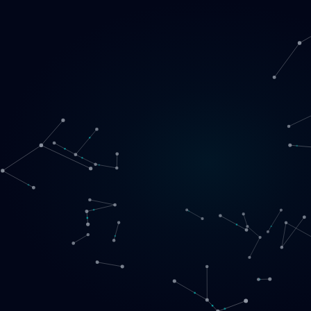
Loading
SE
▾
English
Svenska
Lietuvių
Norsk
EN
SE
LT
NO
Tjänster
▾
Produkter
▾
Projekt
Om oss
Boka ett samtal
Kontakt