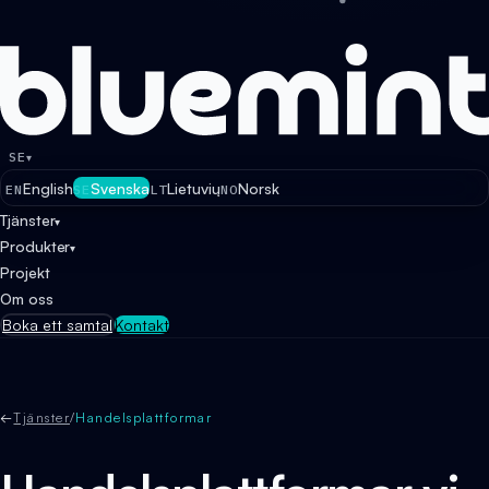
SE
▾
English
Svenska
Lietuvių
Norsk
EN
SE
LT
NO
Tjänster
▾
Produkter
▾
Projekt
Om oss
Boka ett samtal
Kontakt
←
Tjänster
/
Handelsplattformar