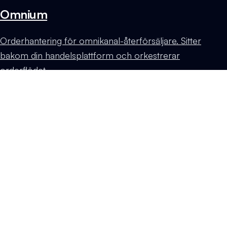
Omnium
Orderhantering för omnikanal-återförsäljare. Sitter
bakom din handelsplattform och orkestrerar
orderflödet.
Utforska
→