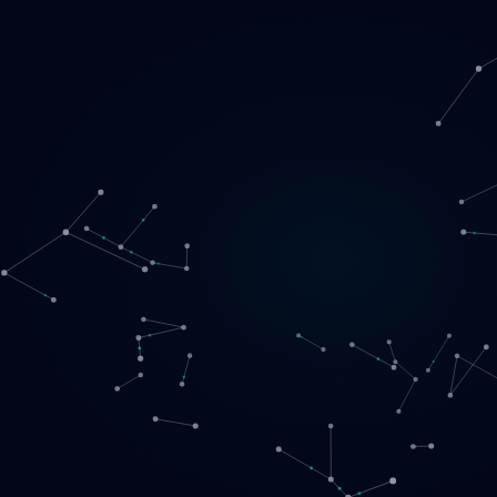
Loading
SE
▾
English
Svenska
Lietuvių
Norsk
EN
SE
LT
NO
Tjänster
▾
Produkter
▾
Projekt
Om oss
Boka ett samtal
Kontakt