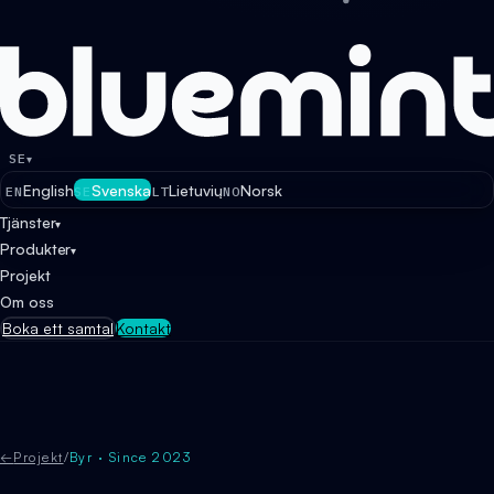
SE
▾
English
Svenska
Lietuvių
Norsk
EN
SE
LT
NO
Tjänster
▾
Produkter
▾
Projekt
Om oss
Boka ett samtal
Kontakt
←
Projekt
/
Byr · Since 2023