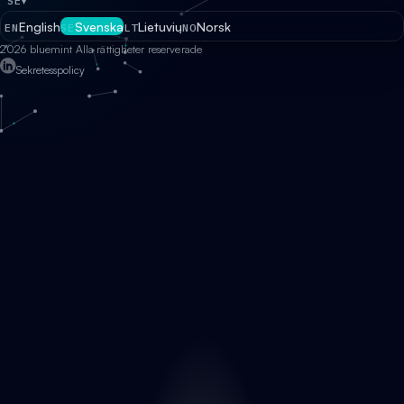
SE
▾
English
Svenska
Lietuvių
Norsk
EN
SE
LT
NO
2026 bluemint Alla rättigheter reserverade
Sekretesspolicy