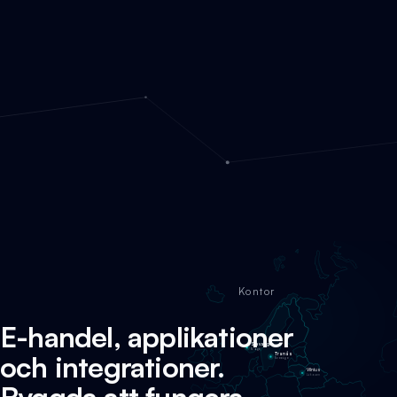
Kontor
E-handel, applikationer
Stavanger
Norge
och integrationer.
Tranås
Sverige
Vilnius
Litauen
Byggda att fungera