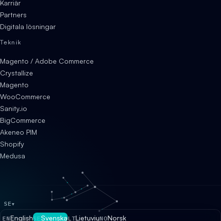
Karriär
Partners
Digitala lösningar
Teknik
Magento / Adobe Commerce
Crystallize
Magento
WooCommerce
Sanity.io
BigCommerce
Akeneo PIM
Shopify
Medusa
SE
▾
English
Svenska
Lietuvių
Norsk
EN
SE
LT
NO