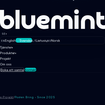
SE
▾
English
Svenska
Lietuvių
Norsk
EN
SE
LT
NO
Tjänster
▾
Produkter
▾
Projekt
Om oss
Boka ett samtal
Kontakt
←
Projekt
/
Posten Bring · Since 2025