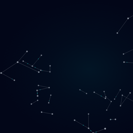
Loading
SE
▾
English
Svenska
Lietuvių
Norsk
EN
SE
LT
NO
Tjänster
▾
Produkter
▾
Projekt
Om oss
Boka ett samtal
Kontakt