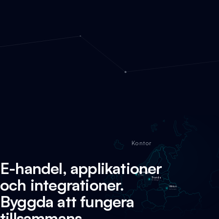
Kontor
E-handel, applikationer
Stavanger
Norge
och integrationer.
Tranås
Sverige
Vilnius
Litauen
Byggda att fungera
tillsammans.