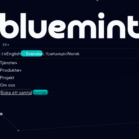
SE
▾
English
Svenska
Lietuvių
Norsk
EN
SE
LT
NO
Tjänster
▾
Produkter
▾
Projekt
Om oss
Boka ett samtal
Kontakt