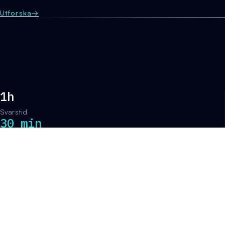
Utforska
→
1h
Svarstid
30 min
Introsamtal
3
Kontor