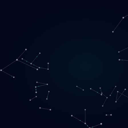
Loading
SE
▾
English
Svenska
Lietuvių
Norsk
EN
SE
LT
NO
Tjänster
▾
Produkter
▾
Projekt
Om oss
Boka ett samtal
Kontakt